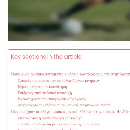
Key sections in the article:
Ποιες είναι οι επικαλυπτόμενες κινήσεις των πλάγιων μπακ στην διάτ
Ορισμός και σκοπός των επικαλυπτόμενων κινήσεων
Κύριες κινήσεις και τοποθέτηση
Επίδραση στην επιθετική ανάπτυξη
Παραδείγματα από επαγγελματικούς αγώνες
Ασκήσεις για την εξάσκηση των επικαλυπτόμενων κινήσεων
Πώς παρέχουν οι πλάγιοι μπακ αμυντική κάλυψη στην διάταξη 4-2-3-
Ευθύνες όταν η ομάδα δεν έχει την κατοχή
Τοποθέτηση σε σχέση με τους κεντρικούς αμυντικούς