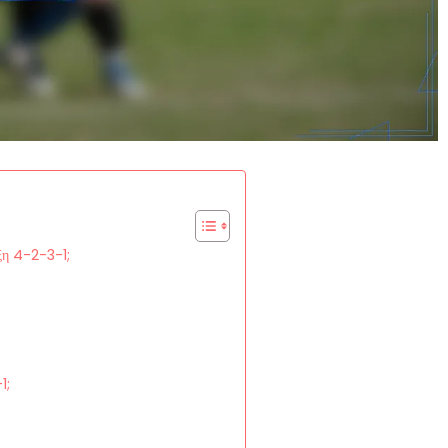
αξη 4-2-3-1;
1;