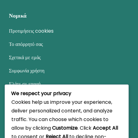
Νομικά
Προτιμήσεις cookies
Το απόρρητό σας
Σχετικά με εμάς
Συμφωνία χρήστη
Ελάτε σε επαφή
We respect your privacy
Cookies help us improve your experience,
Κατηγορίες
deliver personalized content, and analyze
traffic. You can choose which cookies to
Ρόλοι Παικτών Σχηματισμού 4-2-3-1
allow by clicking
Customize
. Click
Accept All
Στρατηγικές Σχηματισμού 4-2-3-1
to consent or
Reject All
to decline non-
Τακτική Ανάλυση της Σχηματικής Διάταξης 4-2-3-1