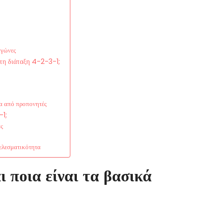
αγώνες
 τη διάταξη 4-2-3-1;
α από προπονητές
-1;
ας
ελεσματικότητα
ι ποια είναι τα βασικά