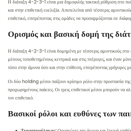
Η διάταξη 4-2-3-1 είναι μια δημοφιλής τακτική ρύθμιση στο π
και στην επιθετική ευελιξία. Αποτελείται από τέσσερις αμυντικού
επιθετικό, επιτρέποντας στις ομάδες να προσαρμόζονται σε διάφο
Ορισμός και βασική δομή της διά
Η διάταξη 4-2-3-1 είναι δομημένη με τέσσερις αμυντικούς στο 
μέσους τοποθετημένους κεντρικά και στις πτέρυγες, και έναν μόν
τόσο στην άμυνα όσο και στην επίθεση, επιτρέποντας γρήγορες μ
Οι δύο holding μέσοι παίζουν κρίσιμο ρόλο στην προστασία της
προχωρημένους παίκτες. Οι τρεις επιθετικοί μέσοι μπορούν να αλ
τον επιθετικό.
Βασικοί ρόλοι και ευθύνες των πα
Τερματοφύλακας:
Οργανώνει την άμυνα και ξεκινά επιθέσ